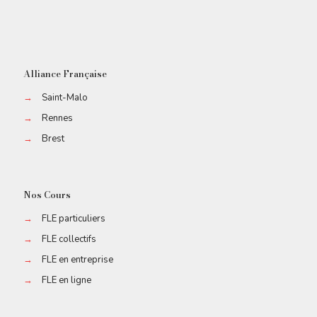
Alliance Française
→
Saint-Malo
→
Rennes
→
Brest
Nos Cours
→
FLE particuliers
→
FLE collectifs
→
FLE en entreprise
→
FLE en ligne