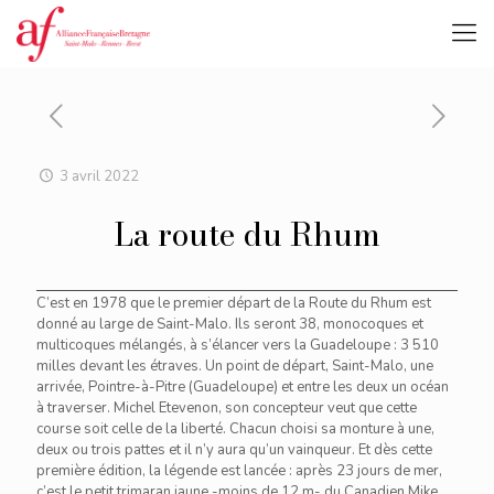
3 avril 2022
La route du Rhum
C’est en 1978 que le premier départ de la Route du Rhum est
donné au large de Saint-Malo. Ils seront 38, monocoques et
multicoques mélangés, à s’élancer vers la Guadeloupe : 3 510
milles devant les étraves. Un point de départ, Saint-Malo, une
arrivée, Pointre-à-Pitre (Guadeloupe) et entre les deux un océan
à traverser. Michel Etevenon, son concepteur veut que cette
course soit celle de la liberté. Chacun choisi sa monture à une,
deux ou trois pattes et il n’y aura qu’un vainqueur. Et dès cette
première édition, la légende est lancée : après 23 jours de mer,
c’est le petit trimaran jaune -moins de 12 m- du Canadien Mike