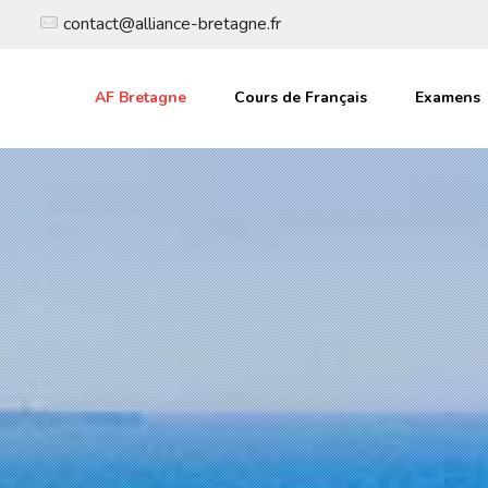
contact@alliance-bretagne.fr
AF Bretagne
Cours de Français
Examens