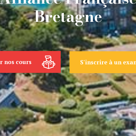
Bretagne
r nos cours
S'inscrire à un ex