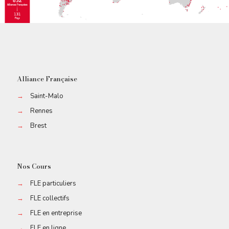
Alliance Française
→
Saint-Malo
→
Rennes
→
Brest
Nos Cours
→
FLE particuliers
→
FLE collectifs
→
FLE en entreprise
→
FLE en ligne