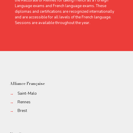
the Rectorate of Rennes for taking French as a Foreign
Language exams and French language exams. These
diplomas and certifications are recognized internationally
and are accessible for all levels of the French language.
Sessions are available throughout the year.
Alliance Française
→
Saint-Malo
→
Rennes
→
Brest