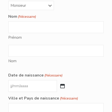
Nom
(Nécessaire)
Prénom
Nom
Date de naissance
(Nécessaire)
JJ
slash
MM
Ville et Pays de naissance
(Nécessaire)
slash
AAAA