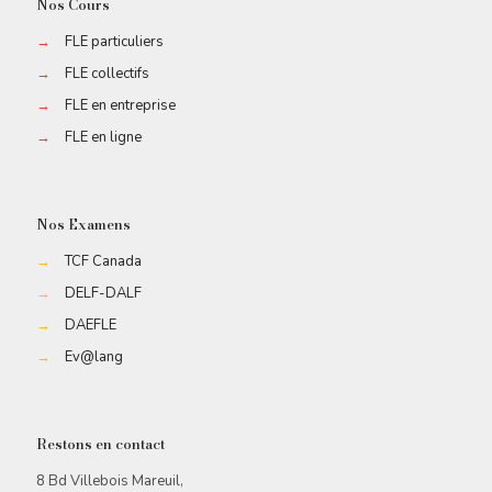
Nos Cours
→
FLE particuliers
→
FLE collectifs
→
FLE en entreprise
→
FLE en ligne
Nos Examens
→
TCF Canada
→
DELF-DALF
→
DAEFLE
→
Ev@lang
Restons en contact
8 Bd Villebois Mareuil,