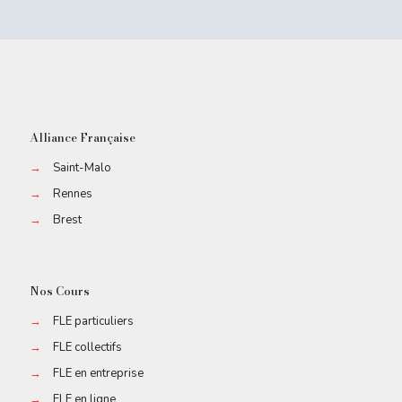
Alliance Française
→
Saint-Malo
→
Rennes
→
Brest
Nos Cours
→
FLE particuliers
→
FLE collectifs
→
FLE en entreprise
→
FLE en ligne