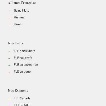
Alliance Française
→
Saint-Malo
→
Rennes
→
Brest
Nos Cours
→
FLE particuliers
→
FLE collectifs
→
FLE en entreprise
→
FLE en ligne
Nos Examens
→
TCF Canada
→
DELF-DALF