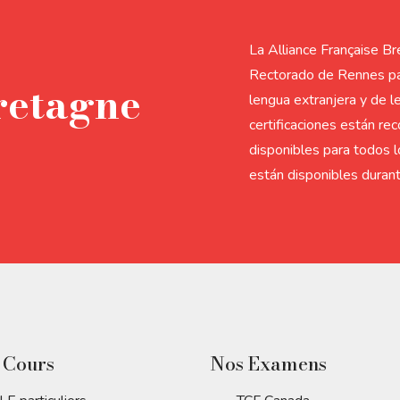
La Alliance Française Br
Rectorado de Rennes pa
retagne
lengua extranjera y de l
certificaciones están re
disponibles para todos l
están disponibles durant
 Cours
Nos Examens