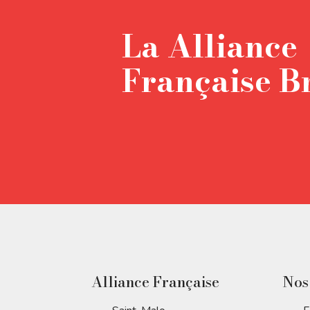
La Alliance
Française B
Alliance Française
Nos