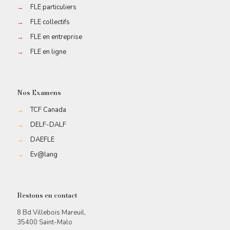
→
FLE particuliers
→
FLE collectifs
→
FLE en entreprise
→
FLE en ligne
Nos Examens
→
TCF Canada
→
DELF-DALF
→
DAEFLE
→
Ev@lang
Restons en contact
8 Bd Villebois Mareuil,
35400 Saint-Malo