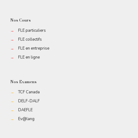
Nos Cours
→
FLE particuliers
→
FLE collectifs
→
FLE en entreprise
→
FLE en ligne
Nos Examens
→
TCF Canada
→
DELF-DALF
→
DAEFLE
→
Ev@lang