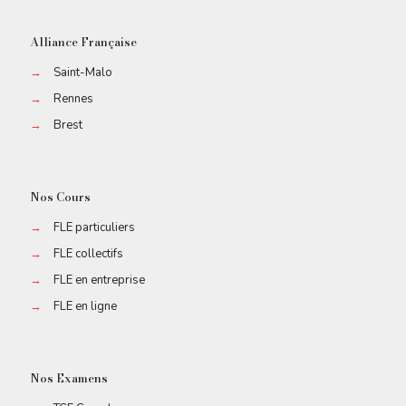
Alliance Française
→
Saint-Malo
→
Rennes
→
Brest
Nos Cours
→
FLE particuliers
→
FLE collectifs
→
FLE en entreprise
→
FLE en ligne
Nos Examens