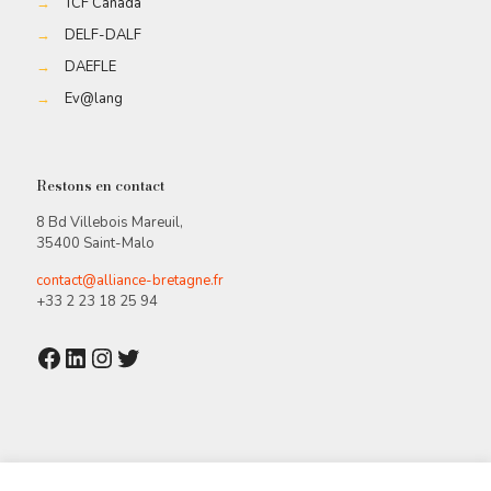
→
TCF Canada
→
DELF-DALF
→
DAEFLE
→
Ev@lang
Restons en contact
8 Bd Villebois Mareuil,
35400 Saint-Malo
contact@alliance-bretagne.fr
+33 2 23 18 25 94
Facebook
LinkedIn
Instagram
Twitter