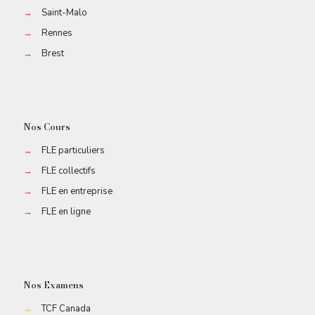
→
Saint-Malo
→
Rennes
→
Brest
Nos Cours
→
FLE particuliers
→
FLE collectifs
→
FLE en entreprise
→
FLE en ligne
Nos Examens
→
TCF Canada