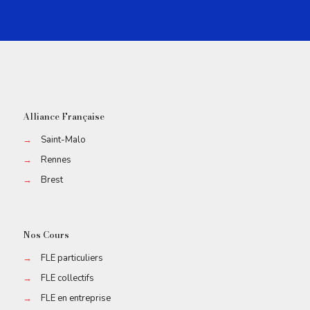
Alliance Française
→
Saint-Malo
→
Rennes
→
Brest
Nos Cours
→
FLE particuliers
→
FLE collectifs
→
FLE en entreprise