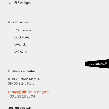
→
FLE en ligne
Nos Examens
→
TCF Canada
→
DELF-DALF
→
DAEFLE
→
Ev@lang
Restons en contact
8 Bd Villebois Mareuil,
35400 Saint-Malo
contact@alliance-bretagne.fr
+33 2 23 18 25 94
Facebook
LinkedIn
Instagram
Twitter